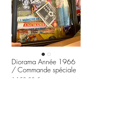
Diorama Année 1966
/ Commande spéciale
Prix
1 150,00 €
Rupture de stock
Diorama année 1966 /
Le diorama est vendu avec son tirage
premier tirage 1/5